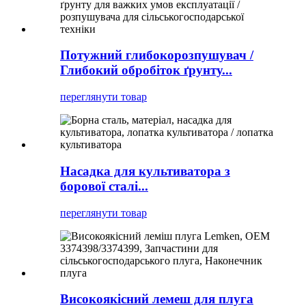
Потужний глибокорозпушувач /
Глибокий обробіток ґрунту...
переглянути товар
Насадка для культиватора з
борової сталі...
переглянути товар
Високоякісний лемеш для плуга