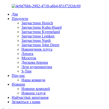
Дім
Продукти
Запчастини Horsch
Запчастини Kuhn-Huard
Запчастини Kverneland
Запчастини Lemken
Запчастини Nardi
Запчастини John Deere
Наконечник плуга
Лопата
Молоток
Дискова борона
Лезо культиватора
S-Tine
Про нас
Наша команда
Новини
Новини компанії
Новини галузі
Найчастіші запитання
Зв'яжіться з нами