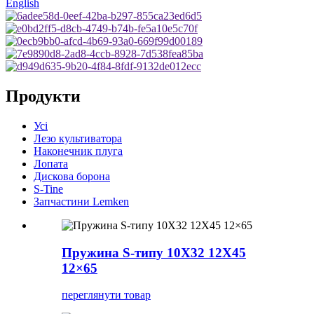
English
Продукти
Усі
Лезо культиватора
Наконечник плуга
Лопата
Дискова борона
S-Tine
Запчастини Lemken
Пружина S-типу 10X32 12X45
12×65
переглянути товар